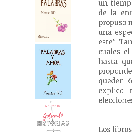
un tiemp
de la en
propuso m
una espec
este". Ta
cuales el
hasta qu
proponde
queden 6
explico 
eleccione
Los libro