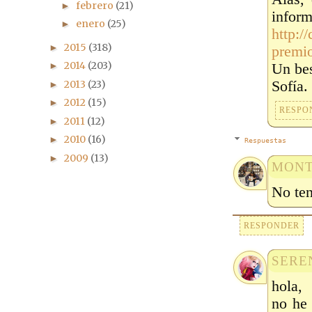
febrero
(21)
►
in
enero
(25)
►
http:/
2015
(318)
►
premio
2014
(203)
►
Un be
Sofía.
2013
(23)
►
2012
(15)
►
RESPO
2011
(12)
►
2010
(16)
►
Respuestas
2009
(13)
►
MONT
No ten
RESPONDER
SERE
hola,
no he 