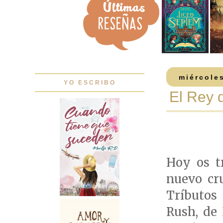
miércole
YO ESCRIBO
El Rey d
Hoy os t
nuevo cr
Tríbutos
Rush, de