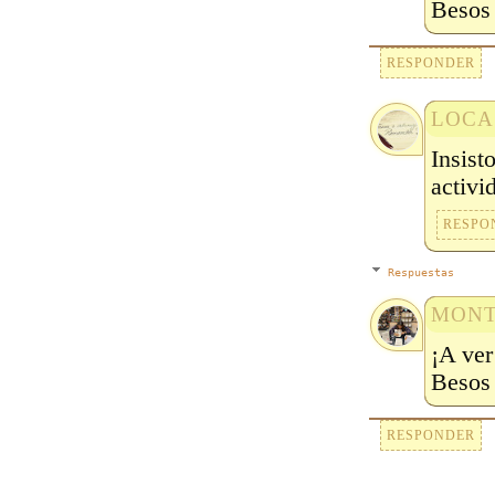
Besos
RESPONDER
LOCA
Insist
activi
RESPO
Respuestas
MONT
¡A ver
Besos
RESPONDER