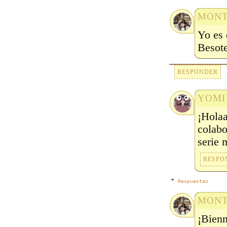
MONT
Yo es 
Besot
RESPONDER
YOMI
¡Hola
cola
serie 
RESPO
Respuestas
MONT
¡Bien