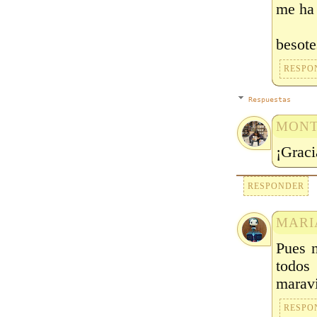
me ha 
besote
RESPO
Respuestas
MONT
¡Graci
RESPONDER
MARI
Pues 
todos
maravi
RESPO