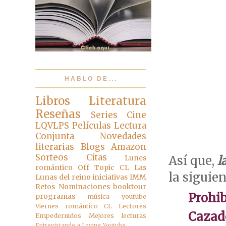
HABLO DE...
Libros
Literatura
Reseñas
Series
Cine
LQVLPS
Películas
Lectura
Conjunta
Novedades
literarias
Blogs
Amazon
Sorteos
Citas
Lunes
Así que,
l
romántico
Off Topic
CL Las
la siguie
Lunas del reino
iniciativas
IMM
Retos
Nominaciones
booktour
Prohib
programas
música
youtube
Viernes romántico
CL Lectores
Cazado
Empedernidos
Mejores lecturas
Entrevistando a
Loving Youtube