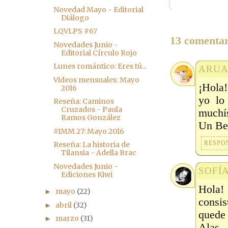
Novedad Mayo - Editorial
Diálogo
LQVLPS #67
13 comentar
Novedades Junio -
Editorial Círculo Rojo
Lunes romántico: Eres tú...
ARUA
Videos mensuales: Mayo
¡Hola!
2016
yo lo
Reseña: Caminos
Cruzados - Paula
muchís
Ramos González
Un Be
#IMM 27: Mayo 2016
RESPO
Reseña: La historia de
Tilansia - Adella Brac
Novedades Junio -
SOFÍ
Ediciones Kiwi
Hola!
mayo
(22)
►
consis
abril
(32)
►
quede 
marzo
(31)
►
Alas, 