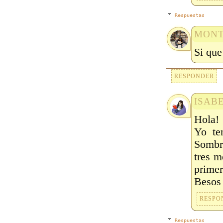
Respuestas
MONT
Si que
RESPONDER
ISAB
Hola!
Yo te
Sombra
tres m
primer
Besos
RESPO
Respuestas