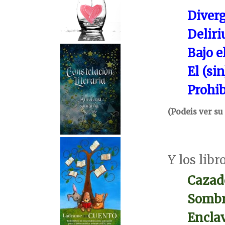
Diver
Delir
Bajo e
El (si
Prohi
(Podeis ver su
Y los lib
Cazad
Sombr
Encla