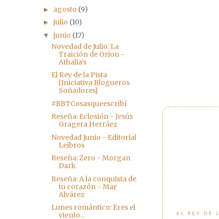
agosto
(9)
►
julio
(10)
►
junio
(17)
▼
Novedad de Julio: La
Traición de Orion -
Athalia’s
El Rey de la Pista
[Iniciativa Blogueros
Soñadores]
#BBTCosasqueescribí
Reseña: Eclosión - Jesús
Gragera Herráez
Novedad Junio - Editorial
Leibros
Reseña: Zero - Morgan
Dark
Reseña: A la conquista de
tu corazón - Mar
Alvárez
Lunes romántico: Eres el
EL REY DE 
viento...